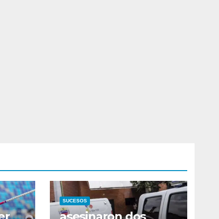
SUCESOS
er
asesinaron dos