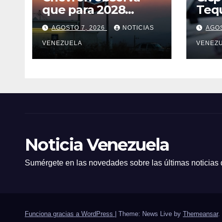
que para 2028
Tequ
puede aumentar su
des
AGOSTO 7, 2026
NOTICIAS
AGOS
producción en
Venezuela y extraer
VENEZUELA
VENEZ
alrededor de
420.000 barriles
diarios
Noticia Venezuela
Sumérgete en las novedades sobre las últimas noticias
Funciona gracias a WordPress
|
Theme: News Live by
Themeansar
.