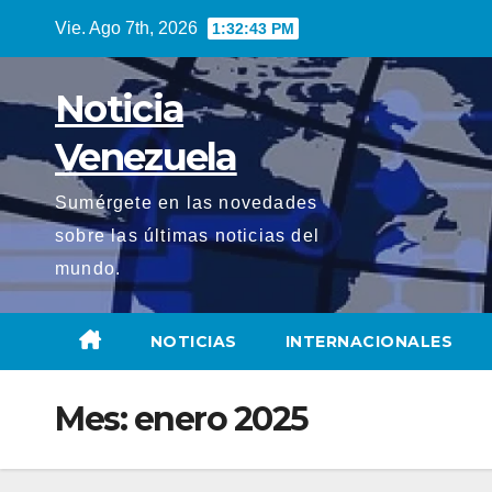
Saltar
Vie. Ago 7th, 2026
1:32:44 PM
al
contenido
Noticia
Venezuela
Sumérgete en las novedades
sobre las últimas noticias del
mundo.
NOTICIAS
INTERNACIONALES
Mes:
enero 2025