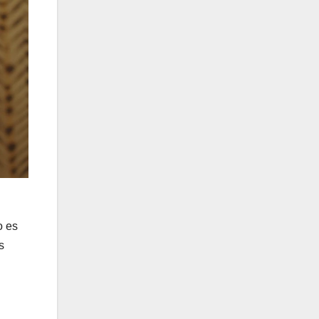
o es
s