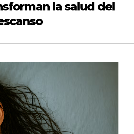
nsforman la salud del
descanso