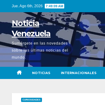
Saltar
Jue. Ago 6th, 2026
7:49:11 AM
al
contenido
Noticia
Venezuela
Sumérgete en las novedades
sobre las últimas noticias del
mundo.
NOTICIAS
INTERNACIONALES
CURIOSIDADES