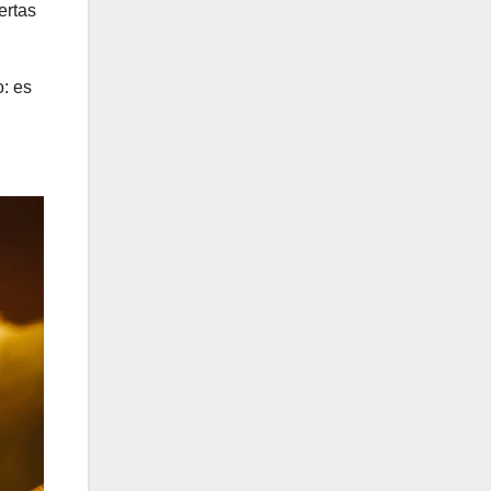
ertas
o: es