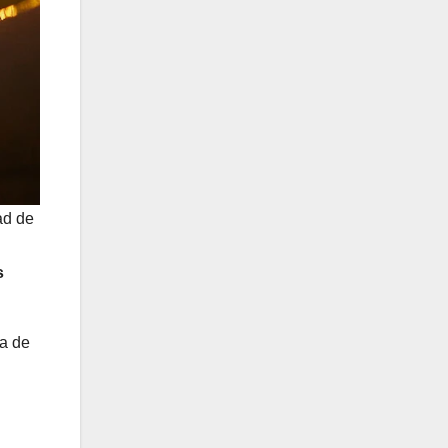
ad de
s
ta de