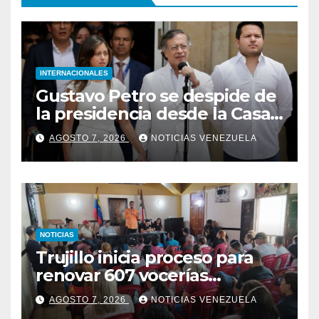
INTERNACIONALES
Gustavo Petro se despide de
la presidencia desde la Casa
de Nariño
AGOSTO 7, 2026
NOTICIAS VENEZUELA
NOTICIAS
Trujillo inicia proceso para
renovar 607 vocerías
comunales
AGOSTO 7, 2026
NOTICIAS VENEZUELA