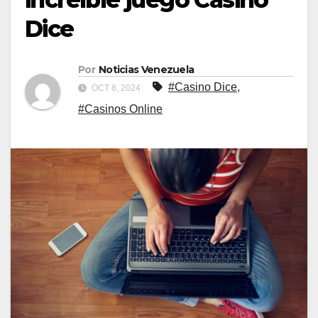
Dice
Por
Noticias Venezuela
#Casino Dice
,
OCT 8, 2024
#Casinos Online