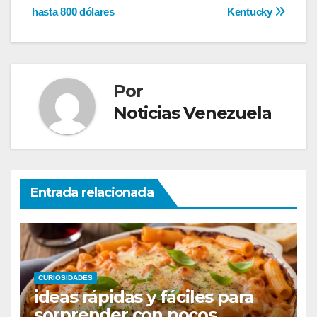
de
hasta 800 dólares
Kentucky
entradas
Por
Noticias Venezuela
Entrada relacionada
CURIOSIDADES
ideas rápidas y fáciles para
sorprender con pocos