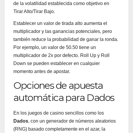
de la volatilidad establecida como objetivo en
Tirar Alto/Tirar Bajo.
Establecer un valor de tirada alto aumenta el
multiplicador y las ganancias potenciales, pero
también reduce la probabilidad de ganar la ronda.
Por ejemplo, un valor de 50.50 tiene un
multiplicador de 2x por defecto. Roll Up y Roll
Down se pueden establecer en cualquier
momento antes de apostar.
Opciones de apuesta
automática para Dados
En los juegos de casino sencillos como los
Dados
, con un generador de números aleatorios
(RNG) basado completamente en el azar, la