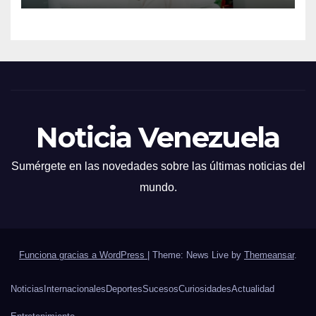
Noticia Venezuela
Sumérgete en las novedades sobre las últimas noticias del
mundo.
Funciona gracias a WordPress
|
Theme: News Live by
Themeansar
.
Noticias
Internacionales
Deportes
Sucesos
Curiosidades
Actualidad