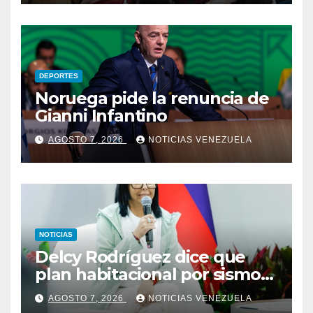
DEPORTES
Noruega pide la renuncia de
Gianni Infantino
AGOSTO 7, 2026
NOTICIAS VENEZUELA
NOTICIAS
Delcy Rodríguez dice que
plan habitacional por sismos
ha beneficiado a unas 2.000
AGOSTO 7, 2026
NOTICIAS VENEZUELA
personas en una semana