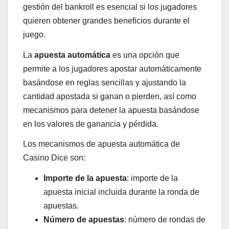
gestión del bankroll es esencial si los jugadores
quieren obtener grandes beneficios durante el
juego.
La
apuesta automática
es una opción que
permite a los jugadores apostar automáticamente
basándose en reglas sencillas y ajustando la
cantidad apostada si ganan o pierden, así como
mecanismos para detener la apuesta basándose
en los valores de ganancia y pérdida.
Los mecanismos de apuesta automática de
Casino Dice son:
Importe de la apuesta
: importe de la
apuesta inicial incluida durante la ronda de
apuestas.
Número de apuestas
: número de rondas de