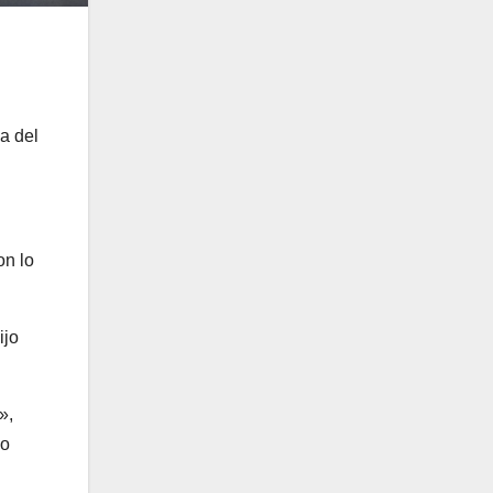
ja del
on lo
ijo
»,
lo