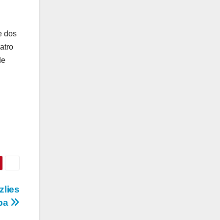
e dos
atro
de
zlies
opa