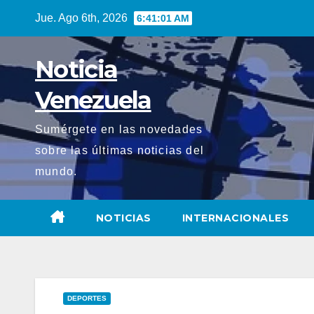
Saltar
Jue. Ago 6th, 2026
6:41:03 AM
al
contenido
Noticia
Venezuela
Sumérgete en las novedades
sobre las últimas noticias del
mundo.
NOTICIAS
INTERNACIONALES
DEPORTES