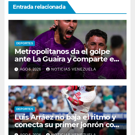
Entrada relacionada
DEPORTES
Metropolitanos da el golpe
ante La Guaira y comparte el
liderato
AGO 6, 2026
NOTICIAS VENEZUELA
DEPORTES
Luis Arráez no baja el ritmo y
conecta su primer jonrón con
los Filis