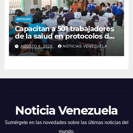
NOTICIAS
Capacitan a 501 trabajadores
de la salud en protocolos de
vacunación para
AGOSTO 6, 2026
NOTICIAS VENEZUELA
campamentos
Noticia Venezuela
Sumérgete en las novedades sobre las últimas noticias del
mundo.