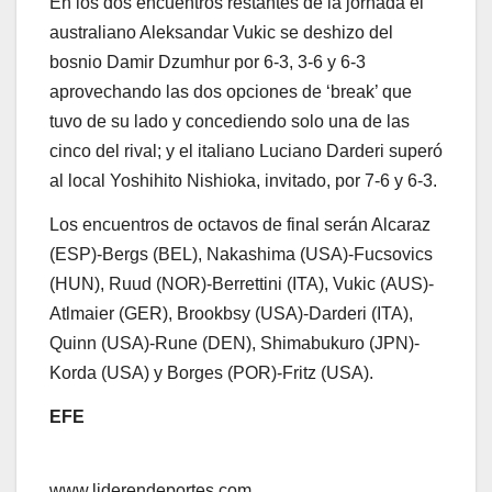
En los dos encuentros restantes de la jornada el
australiano Aleksandar Vukic se deshizo del
bosnio Damir Dzumhur por 6-3, 3-6 y 6-3
aprovechando las dos opciones de ‘break’ que
tuvo de su lado y concediendo solo una de las
cinco del rival; y el italiano Luciano Darderi superó
al local Yoshihito Nishioka, invitado, por 7-6 y 6-3.
Los encuentros de octavos de final serán Alcaraz
(ESP)-Bergs (BEL), Nakashima (USA)-Fucsovics
(HUN), Ruud (NOR)-Berrettini (ITA), Vukic (AUS)-
Atlmaier (GER), Brookbsy (USA)-Darderi (ITA),
Quinn (USA)-Rune (DEN), Shimabukuro (JPN)-
Korda (USA) y Borges (POR)-Fritz (USA).
EFE
www.liderendeportes.com