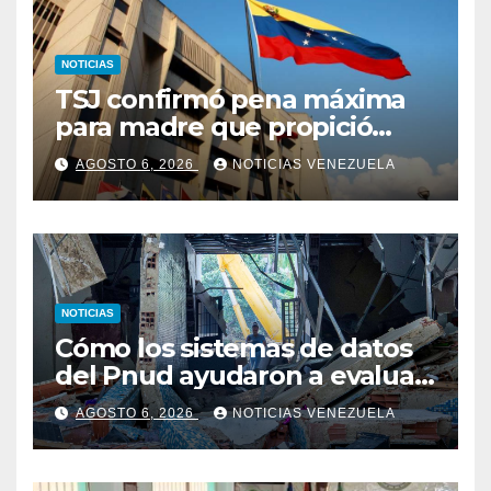
NOTICIAS
TSJ confirmó pena máxima
para madre que propició
abuso y asesinato de su hijo
AGOSTO 6, 2026
NOTICIAS VENEZUELA
NOTICIAS
Cómo los sistemas de datos
del Pnud ayudaron a evaluar
el sismo y tomar decisiones
AGOSTO 6, 2026
NOTICIAS VENEZUELA