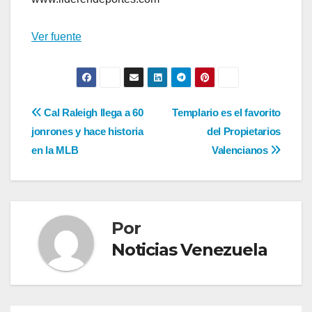
Ver fuente
Navegación
Cal Raleigh llega a 60
Templario es el favorito
jonrones y hace historia
del Propietarios
de
en la MLB
Valencianos
entradas
Por
Noticias Venezuela