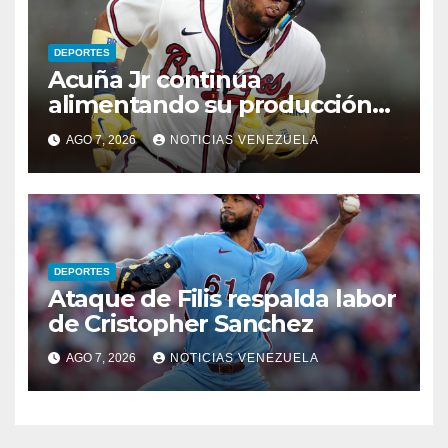
DEPORTES
Acuña Jr continúa
alimentando su producción
jonronera
AGO 7, 2026
NOTICIAS VENEZUELA
DEPORTES
Ataque de Filis respalda labor
de Cristopher Sanchez
AGO 7, 2026
NOTICIAS VENEZUELA