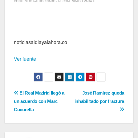
CONTENIDO PATROCINADO / RECOMENDADO PARA TI
noticiasaldiayalahora.co
Ver fuente
Navegación
El Real Madrid llegó a
José Ramírez queda
un acuerdo con Marc
inhabilitado por fractura
de
Cucurella
entradas