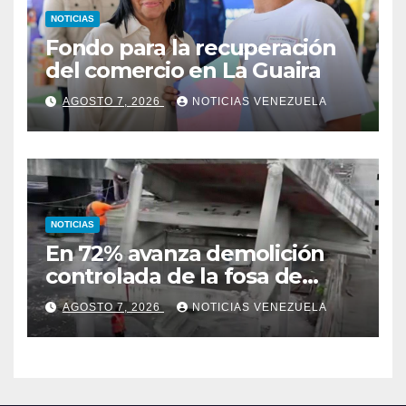
NOTICIAS
Fondo para la recuperación
del comercio en La Guaira
AGOSTO 7, 2026
NOTICIAS VENEZUELA
NOTICIAS
En 72% avanza demolición
controlada de la fosa de
ascensores en la Torre de
AGOSTO 7, 2026
NOTICIAS VENEZUELA
David