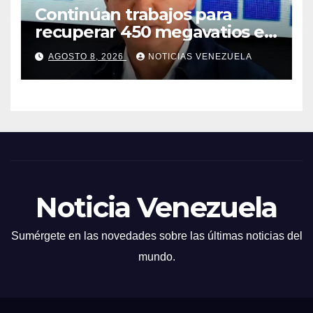
Continúan trabajos para
recuperar 450 megavatios en
Termocarabobo tras sismos
AGOSTO 8, 2026
NOTICIAS VENEZUELA
Noticia Venezuela
Sumérgete en las novedades sobre las últimas noticias del
mundo.