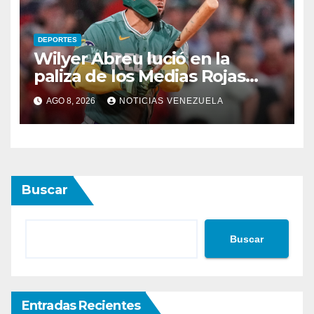
DEPORTES
Wilyer Abreu lució en la
paliza de los Medias Rojas
sobre los Atléticos
AGO 8, 2026
NOTICIAS VENEZUELA
Buscar
Buscar
Entradas Recientes