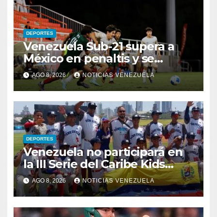
DEPORTES
Venezuela Sub-21 supera a
México en penaltis y se
adjudica el oro
AGO 8, 2026
NOTICIAS VENEZUELA
DEPORTES
Venezuela no participará en
la III Serie del Caribe Kids
Nayarit 2026
AGO 8, 2026
NOTICIAS VENEZUELA