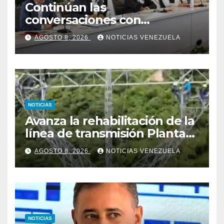
Continúan las
conversaciones con
delegación de la Asamblea
AGOSTO 8, 2026
NOTICIAS VENEZUELA
Nacional de 2015
NOTICIAS
Avanza la rehabilitación de la
línea de transmisión Planta
Centro – Yaracuy
AGOSTO 8, 2026
NOTICIAS VENEZUELA
NOTICIAS