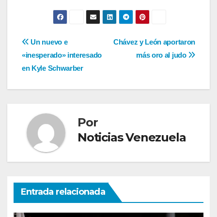
Navegación
Un nuevo e
Chávez y León aportaron
«inesperado» interesado
más oro al judo
de
en Kyle Schwarber
entradas
Por
Noticias Venezuela
Entrada relacionada