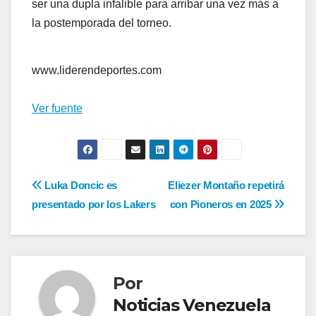
ser una dupla infalible para arribar una vez más a
la postemporada del torneo.
www.liderendeportes.com
Ver fuente
Navegación
Luka Doncic es
Eliezer Montaño repetirá
presentado por los Lakers
con Pioneros en 2025
de
entradas
Por
Noticias Venezuela