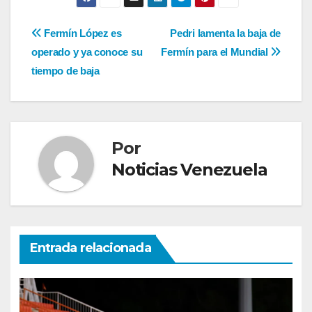
Navegación
Fermín López es
Pedri lamenta la baja de
operado y ya conoce su
Fermín para el Mundial
de
tiempo de baja
entradas
Por
Noticias Venezuela
Entrada relacionada