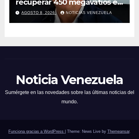
recuperar 450 megavatios en
Termocarabobo tras sismos
AGOSTO 8, 2026
NOTICIAS VENEZUELA
Noticia Venezuela
Sumérgete en las novedades sobre las últimas noticias del
mundo.
Funciona gracias a WordPress
|
Theme: News Live by
Themeansar
.