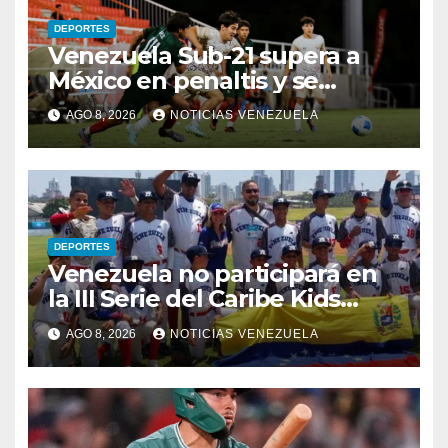
DEPORTES
Venezuela Sub-21 supera a
México en penaltis y se
adjudica el oro
AGO 8, 2026
NOTICIAS VENEZUELA
DEPORTES
Venezuela no participará en
la III Serie del Caribe Kids
Nayarit 2026
AGO 8, 2026
NOTICIAS VENEZUELA