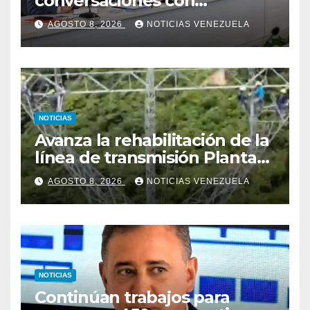
conversaciones con
delegación de la Asamblea
AGOSTO 8, 2026
NOTICIAS VENEZUELA
Nacional de 2015
NOTICIAS
Avanza la rehabilitación de la
línea de transmisión Planta
Centro – Yaracuy
AGOSTO 8, 2026
NOTICIAS VENEZUELA
NOTICIAS
Continúan trabajos para