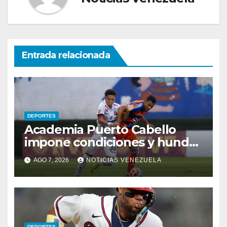
Entrada relacionada
DEPORTES
Academia Puerto Cabello
impone condiciones y hunde
al Caracas FC
AGO 7, 2026
NOTICIAS VENEZUELA
DEPORTES