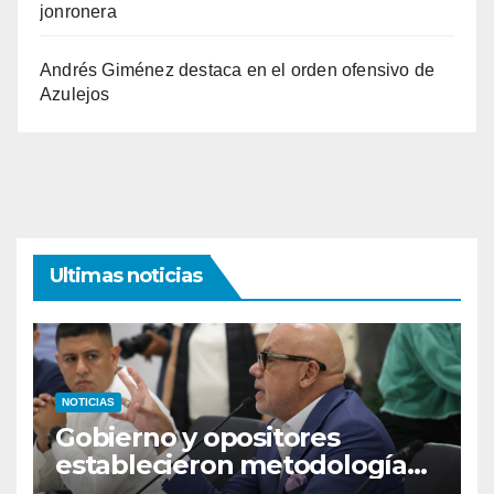
jonronera
Andrés Giménez destaca en el orden ofensivo de
Azulejos
Ultimas noticias
NOTICIAS
Gobierno y opositores
establecieron metodología
para el proceso de diálogo en