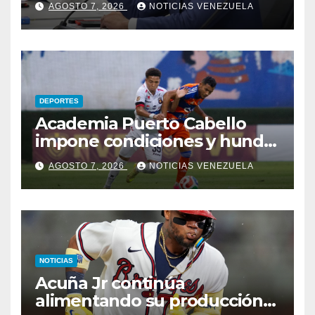
AGOSTO 7, 2026
NOTICIAS VENEZUELA
Venezuela
DEPORTES
Academia Puerto Cabello
impone condiciones y hunde
al Caracas FC
AGOSTO 7, 2026
NOTICIAS VENEZUELA
NOTICIAS
Acuña Jr continúa
alimentando su producción