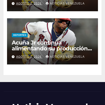
jonronera
AGOSTO 7, 2026
NOTICIAS VENEZUELA
DEPORTES
Acuña Jr continúa
alimentando su producción
jonronera
AGOSTO 7, 2026
NOTICIAS VENEZUELA