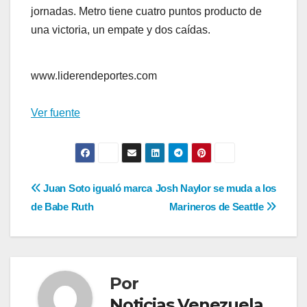
jornadas. Metro tiene cuatro puntos producto de
una victoria, un empate y dos caídas.
www.liderendeportes.com
Ver fuente
Navegación
Juan Soto igualó marca
Josh Naylor se muda a los
de Babe Ruth
Marineros de Seattle
de
entradas
Por
Noticias Venezuela