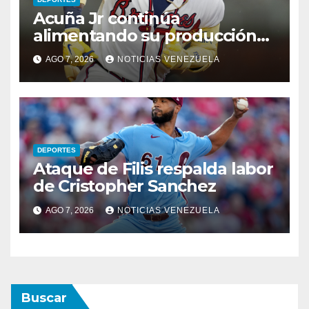
Acuña Jr continúa
alimentando su producción
jonronera
AGO 7, 2026
NOTICIAS VENEZUELA
DEPORTES
Ataque de Filis respalda labor
de Cristopher Sanchez
AGO 7, 2026
NOTICIAS VENEZUELA
Buscar