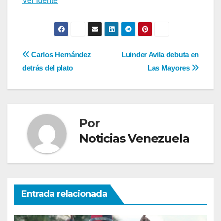
Ver fuente
Navegación
Carlos Hernández
Luinder Avila debuta en
detrás del plato
Las Mayores
de
entradas
Por
Noticias Venezuela
Entrada relacionada