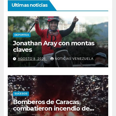
Ultimas noticias
DEPORTES
Jonathan Aray con montas
claves
AGOSTO 8, 2026
NOTICIAS VENEZUELA
SUCESOS
Bomberos de Caracas
combatieron incendio de
gran magnitud en zona