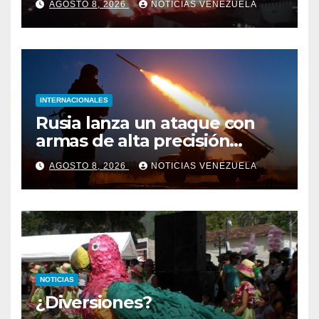
AGOSTO 8, 2026
NOTICIAS VENEZUELA
industrial de El Llanito
INTERNACIONALES
Rusia lanza un ataque con
armas de alta precisión
contra la industria militar en
AGOSTO 8, 2026
NOTICIAS VENEZUELA
Kiev
NOTICIAS
¿Diversiones?