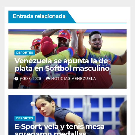
Entrada relacionada
DEPORTES
Venezuela se apunta la de
plata en Softbol masculino
AGO 8, 2026
NOTICIAS VENEZUELA
DEPORTES
E-Sport, vela y tenis mesa
agregaron medallas