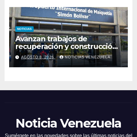
NOTICIAS
Avanzan trabajos de
recuperación y construcción
del terminal temporal en el
AGOSTO 8, 2026
NOTICIAS VENEZUELA
Aeropuerto de Maiquetía
Noticia Venezuela
Sumérgete en las novedades sobre las últimas noticias del