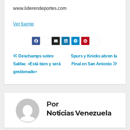
www.liderendeportes.com
Ver fuente
Navegación
Deschamps sobre
Spurs y Knicks abren la
Saliba: «Está bien y será
Final en San Antonio
de
gestionado»
entradas
Por
Noticias Venezuela