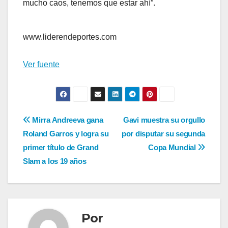
mucho caos, tenemos que estar ahí”.
www.liderendeportes.com
Ver fuente
Navegación
Mirra Andreeva gana
Gavi muestra su orgullo
Roland Garros y logra su
por disputar su segunda
de
primer título de Grand
Copa Mundial
entradas
Slam a los 19 años
Por