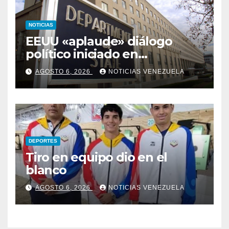
NOTICIAS
EEUU «aplaude» diálogo
político iniciado en
Venezuela
AGOSTO 6, 2026
NOTICIAS VENEZUELA
DEPORTES
Tiro en equipo dio en el
blanco
AGOSTO 6, 2026
NOTICIAS VENEZUELA