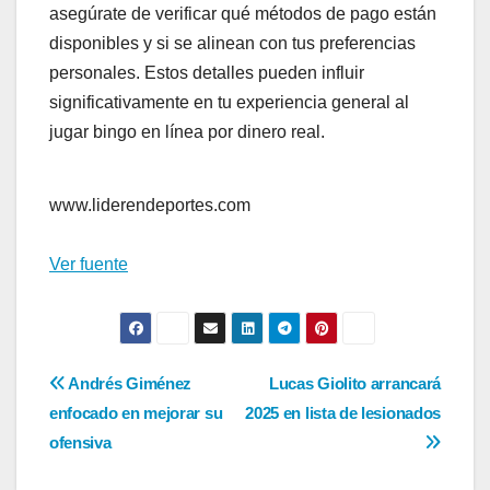
asegúrate de verificar qué métodos de pago están
disponibles y si se alinean con tus preferencias
personales. Estos detalles pueden influir
significativamente en tu experiencia general al
jugar bingo en línea por dinero real.
www.liderendeportes.com
Ver fuente
Navegación
Andrés Giménez
Lucas Giolito arrancará
enfocado en mejorar su
2025 en lista de lesionados
de
ofensiva
entradas