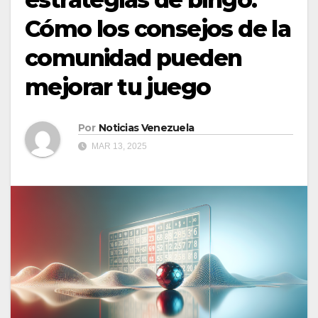
Cómo los consejos de la
comunidad pueden
mejorar tu juego
Por
Noticias Venezuela
MAR 13, 2025