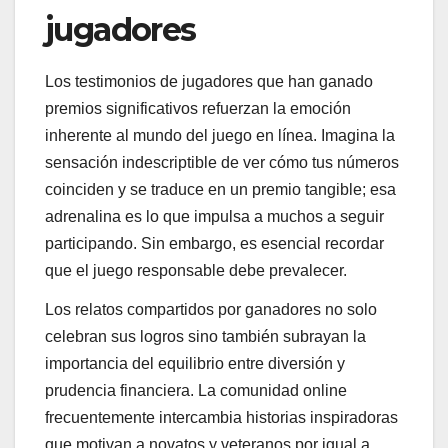
jugadores
Los testimonios de jugadores que han ganado
premios significativos refuerzan la emoción
inherente al mundo del juego en línea. Imagina la
sensación indescriptible de ver cómo tus números
coinciden y se traduce en un premio tangible; esa
adrenalina es lo que impulsa a muchos a seguir
participando. Sin embargo, es esencial recordar
que el juego responsable debe prevalecer.
Los relatos compartidos por ganadores no solo
celebran sus logros sino también subrayan la
importancia del equilibrio entre diversión y
prudencia financiera. La comunidad online
frecuentemente intercambia historias inspiradoras
que motivan a novatos y veteranos por igual a