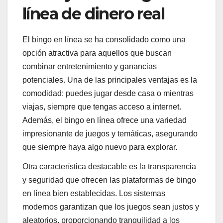
línea de dinero real
El bingo en línea se ha consolidado como una
opción atractiva para aquellos que buscan
combinar entretenimiento y ganancias
potenciales. Una de las principales ventajas es la
comodidad: puedes jugar desde casa o mientras
viajas, siempre que tengas acceso a internet.
Además, el bingo en línea ofrece una variedad
impresionante de juegos y temáticas, asegurando
que siempre haya algo nuevo para explorar.
Otra característica destacable es la transparencia
y seguridad que ofrecen las plataformas de bingo
en línea bien establecidas. Los sistemas
modernos garantizan que los juegos sean justos y
aleatorios, proporcionando tranquilidad a los