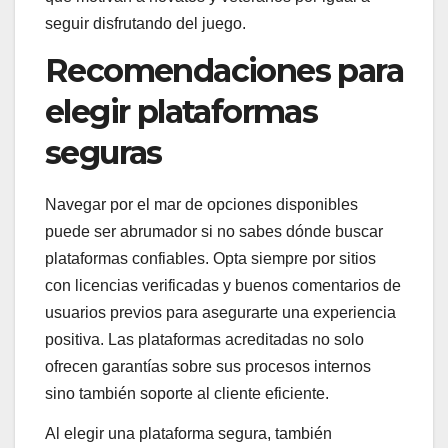
seguir disfrutando del juego.
Recomendaciones para
elegir plataformas
seguras
Navegar por el mar de opciones disponibles
puede ser abrumador si no sabes dónde buscar
plataformas confiables. Opta siempre por sitios
con licencias verificadas y buenos comentarios de
usuarios previos para asegurarte una experiencia
positiva. Las plataformas acreditadas no solo
ofrecen garantías sobre sus procesos internos
sino también soporte al cliente eficiente.
Al elegir una plataforma segura, también