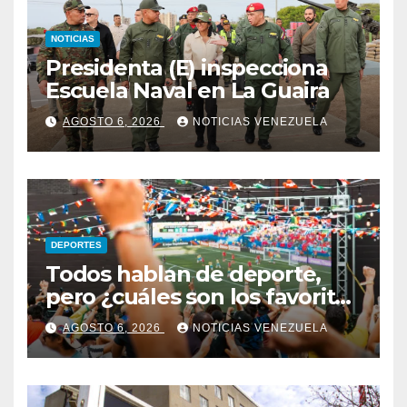
NOTICIAS
Presidenta (E) inspecciona
Escuela Naval en La Guaira
AGOSTO 6, 2026
NOTICIAS VENEZUELA
DEPORTES
Todos hablan de deporte,
pero ¿cuáles son los favoritos
para los venezolanos cuando
AGOSTO 6, 2026
NOTICIAS VENEZUELA
de apuestas se trata?