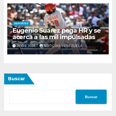
DEPORTES
Eugenio Suárez pega HR y se
acerca a las mil impulsadas
AGO 9, 2026
NOTICIAS VENEZUELA
Buscar
Buscar