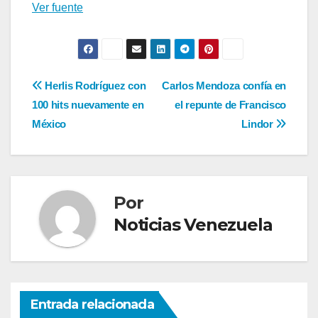
Ver fuente
Navegación
Herlis Rodríguez con
Carlos Mendoza confía en
100 hits nuevamente en
el repunte de Francisco
de
México
Lindor
entradas
Por
Noticias Venezuela
Entrada relacionada