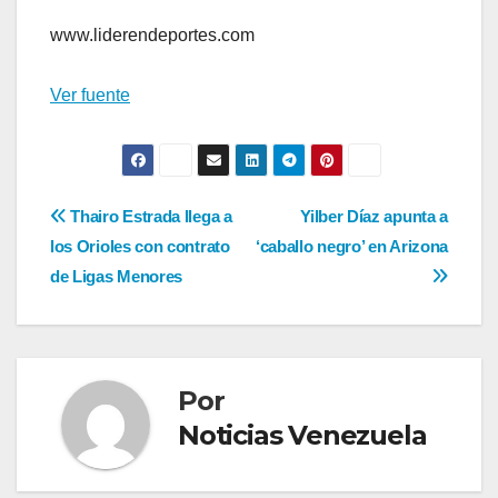
www.liderendeportes.com
Ver fuente
Navegación
Thairo Estrada llega a
Yilber Díaz apunta a
los Orioles con contrato
‘caballo negro’ en Arizona
de
de Ligas Menores
entradas
Por
Noticias Venezuela