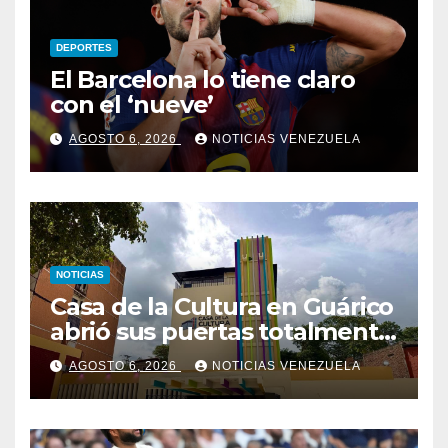
DEPORTES
El Barcelona lo tiene claro
con el ‘nueve’
AGOSTO 6, 2026
NOTICIAS VENEZUELA
NOTICIAS
Casa de la Cultura en Guárico
abrió sus puertas totalmente
renovada
AGOSTO 6, 2026
NOTICIAS VENEZUELA