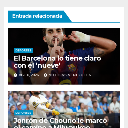
Entrada relacionada
DEPORTES
El Barcelona lo tiene claro
con el ‘nueve’
AGO 6, 2026
NOTICIAS VENEZUELA
DEPORTES
Jonrón de Chourio le marcó
el camino a Milwaukee