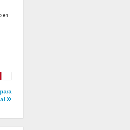
o en
 para
ial