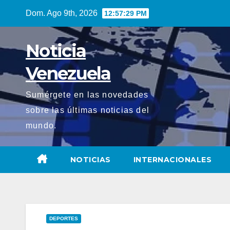
Saltar
Dom. Ago 9th, 2026
12:57:30 PM
al
contenido
Noticia
Venezuela
Sumérgete en las novedades
sobre las últimas noticias del
mundo.
NOTICIAS
INTERNACIONALES
DEPORTES