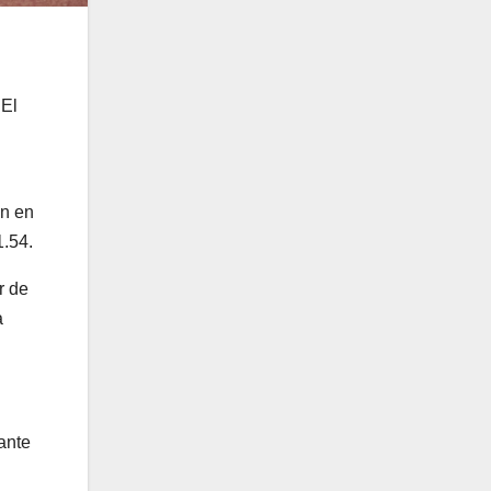
 El
on en
1.54.
r de
a
rante