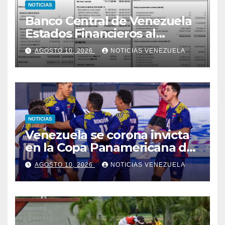
NOTICIAS
Banco Central de Venezuela
Estados Financieros al
30/06/2026
AGOSTO 10, 2026
NOTICIAS VENEZUELA
NOTICIAS
Venezuela se corona invicta
en la Copa Panamericana de
Voleibol U17
AGOSTO 10, 2026
NOTICIAS VENEZUELA