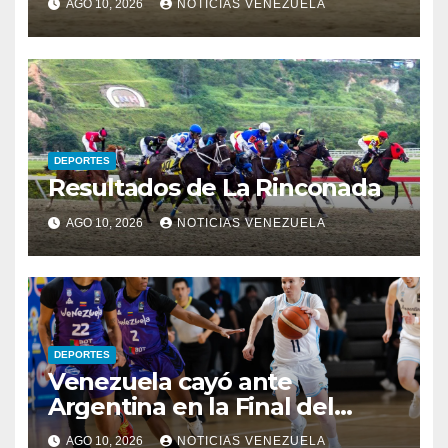
AGO 10, 2026
NOTICIAS VENEZUELA
DEPORTES
Resultados de La Rinconada
AGO 10, 2026
NOTICIAS VENEZUELA
DEPORTES
Venezuela cayó ante
Argentina en la Final del
Sudamericano
AGO 10, 2026
NOTICIAS VENEZUELA