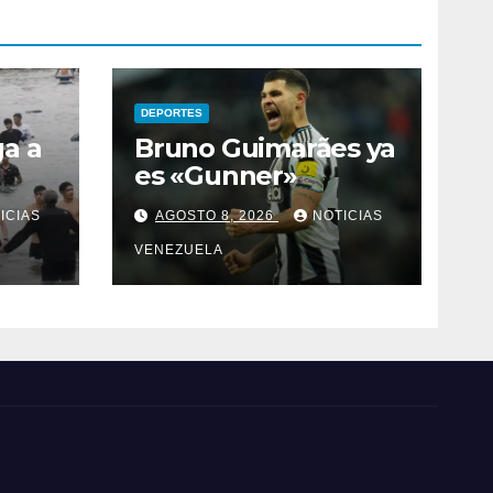
DEPORTES
a a
Bruno Guimarães ya
es «Gunner»
uta
ICIAS
AGOSTO 8, 2026
NOTICIAS
ada
VENEZUELA