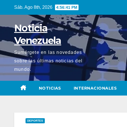
Saltar
Sáb. Ago 8th, 2026
4:56:43 PM
al
contenido
Noticia
Venezuela
Sumérgete en las novedades
sobre las últimas noticias del
mundo.
NOTICIAS
INTERNACIONALES
DEPORTES