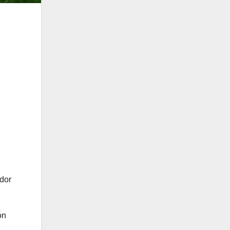
.
dor
ón