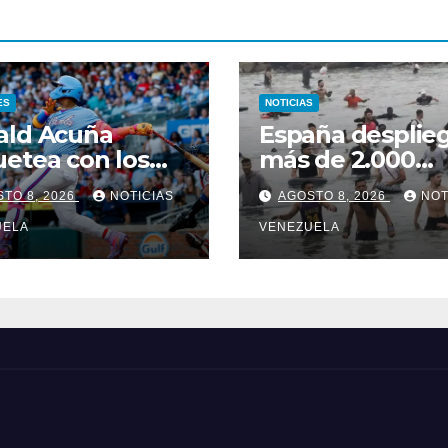
ES
NOTICIAS
ald Acuña
España desplieg
etea con los
más de 2.000
vuelacercas
efectivos en Ce
TO 8, 2026
NOTICIAS
AGOSTO 8, 2026
NOT
ante nueva ole
UELA
migratoria
VENEZUELA