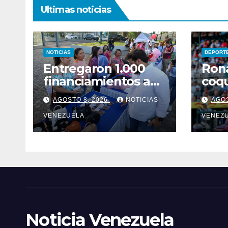
Ultimas noticias
NOTICIAS
DEPORT
Entregaron 1.000
Ron
financiamientos a
coqu
jóvenes
200 
AGOSTO 8, 2026
NOTICIAS
AGOS
empresarios en
Monagas
VENEZUELA
VENEZ
Noticia Venezuela