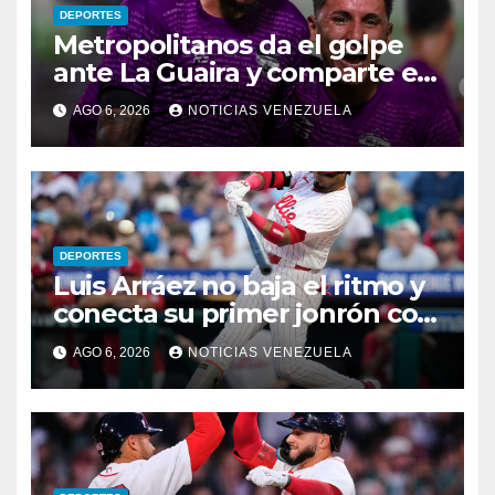
DEPORTES
Metropolitanos da el golpe
ante La Guaira y comparte el
liderato
AGO 6, 2026
NOTICIAS VENEZUELA
DEPORTES
Luis Arráez no baja el ritmo y
conecta su primer jonrón con
los Filis
AGO 6, 2026
NOTICIAS VENEZUELA