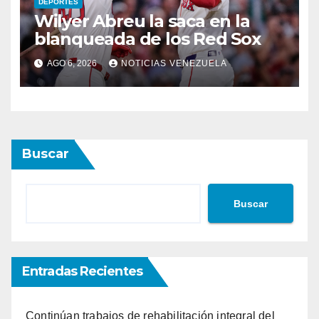
DEPORTES
Wilyer Abreu la saca en la
blanqueada de los Red Sox
AGO 6, 2026
NOTICIAS VENEZUELA
Buscar
Buscar
Entradas Recientes
Continúan trabajos de rehabilitación integral del