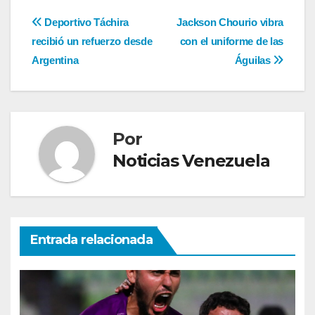
Navegación
Deportivo Táchira
Jackson Chourio vibra
recibió un refuerzo desde
con el uniforme de las
de
Argentina
Águilas
entradas
Por
Noticias Venezuela
Entrada relacionada