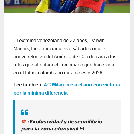
El extremo venezolano de 32 años, Darwin
Machís, fue anunciado este sábado como el
nuevo refuerzo del América de Cali de cara a los
retos que afrontará el combinado que hace vida
en el fútbol colombiano durante este 2026.
Lee también:
AC Milán inicia el año con victoria
por la mínima diferencia
¡𝗘𝘅𝗽𝗹𝗼𝘀𝗶𝘃𝗶𝗱𝗮𝗱 𝘆 𝗱𝗲𝘀𝗲𝗾𝘂𝗶𝗹𝗶𝗯𝗿𝗶𝗼
𝗽𝗮𝗿𝗮 𝗹𝗮 𝘇𝗼𝗻𝗮 𝗼𝗳𝗲𝗻𝘀𝗶𝘃𝗮! El