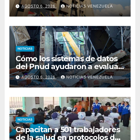
abuso y asesinato de su hijo
AGOSTO 6, 2026
NOTICIAS VENEZUELA
NOTICIAS
Cómo los sistemas de datos
del Pnud ayudaron a evaluar
el sismo y tomar decisiones
AGOSTO 6, 2026
NOTICIAS VENEZUELA
NOTICIAS
Capacitan a 501 trabajadores
de la salud en protocolos de