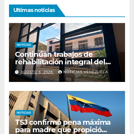
Ultimas noticias
NOTICIAS
Continúan trabajos de
rehabilitación integral del
Hospital El Algodonal en
AGOSTO 6, 2026
NOTICIAS VENEZUELA
Caracas
NOTICIAS
TSJ confirmó pena máxima
para madre que propició