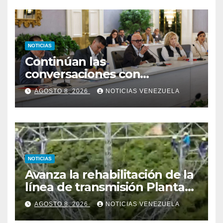
NOTICIAS
Continúan las
conversaciones con
delegación de la Asamblea
AGOSTO 8, 2026
NOTICIAS VENEZUELA
Nacional de 2015
NOTICIAS
Avanza la rehabilitación de la
línea de transmisión Planta
Centro – Yaracuy
AGOSTO 8, 2026
NOTICIAS VENEZUELA