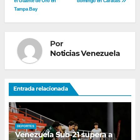
el Guante de Oro en
domingo en Caracas
de
Tampa Bay
entradas
Por
Noticias Venezuela
Entrada relacionada
DEPORTES
Venezuela Sub-21 supera a