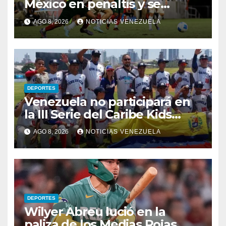
México en penaltis y se
adjudica el oro
AGO 8, 2026
NOTICIAS VENEZUELA
DEPORTES
Venezuela no participará en
la III Serie del Caribe Kids
Nayarit 2026
AGO 8, 2026
NOTICIAS VENEZUELA
DEPORTES
Wilyer Abreu lució en la
paliza de los Medias Rojas