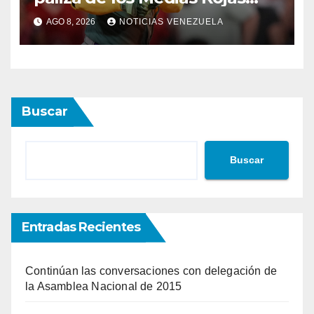
sobre los Atléticos
AGO 8, 2026
NOTICIAS VENEZUELA
Buscar
Buscar
Entradas Recientes
Continúan las conversaciones con delegación de
la Asamblea Nacional de 2015