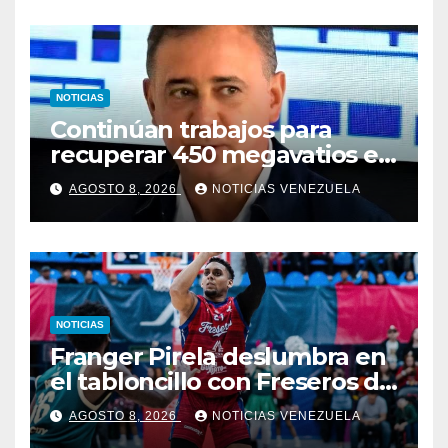
NOTICIAS
Continúan trabajos para
recuperar 450 megavatios en
Termocarabobo tras sismos
AGOSTO 8, 2026
NOTICIAS VENEZUELA
NOTICIAS
Franger Pirela deslumbra en
el tabloncillo con Freseros de
Irapuato
AGOSTO 8, 2026
NOTICIAS VENEZUELA