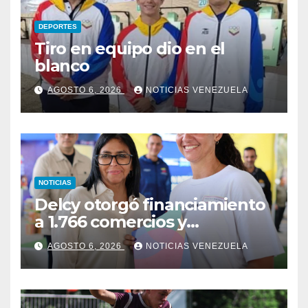
DEPORTES
Tiro en equipo dio en el
blanco
AGOSTO 6, 2026
NOTICIAS VENEZUELA
NOTICIAS
Delcy otorgó financiamiento
a 1.766 comercios y
emprendedores de La Guaira
AGOSTO 6, 2026
NOTICIAS VENEZUELA
afectados por los terremotos