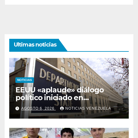
Ultimas noticias
NOTICIAS
EEUU «aplaude» diálogo
político iniciado en
Venezuela
AGOSTO 6, 2026
NOTICIAS VENEZUELA