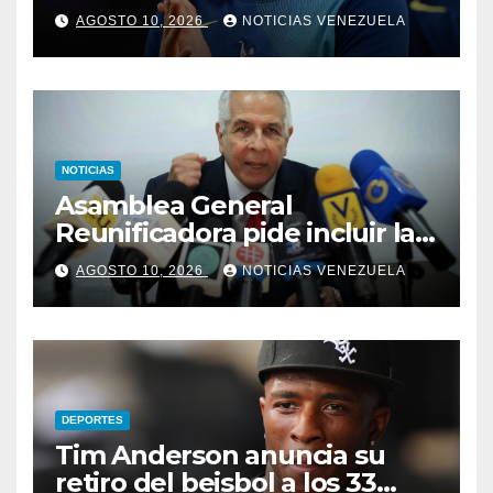
AGOSTO 10, 2026
NOTICIAS VENEZUELA
NOTICIAS
Asamblea General
Reunificadora pide incluir las
PASO en la agenda de
AGOSTO 10, 2026
NOTICIAS VENEZUELA
transición
DEPORTES
Tim Anderson anuncia su
retiro del beisbol a los 33