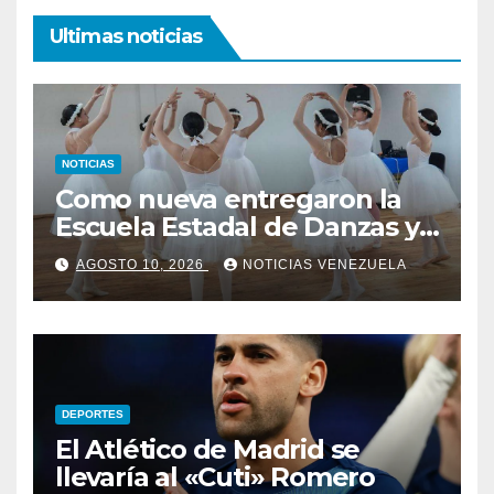
Ultimas noticias
NOTICIAS
Como nueva entregaron la
Escuela Estadal de Danzas y
Ballet Anzoátegui
AGOSTO 10, 2026
NOTICIAS VENEZUELA
DEPORTES
El Atlético de Madrid se
llevaría al «Cuti» Romero