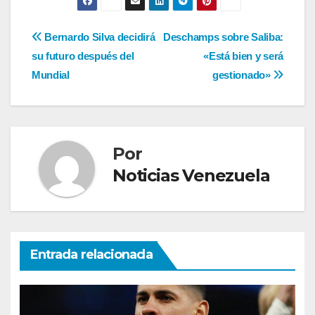
Navegación
Bernardo Silva decidirá
Deschamps sobre Saliba:
su futuro después del
«Está bien y será
de
Mundial
gestionado»
entradas
Por
Noticias Venezuela
Entrada relacionada