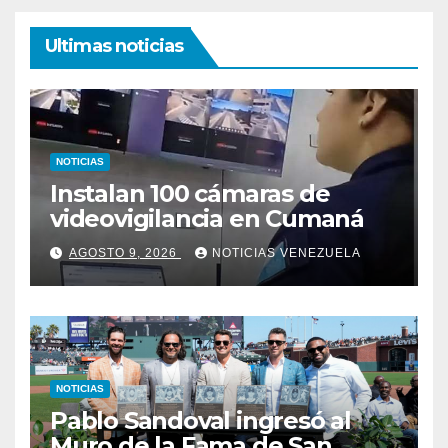
Ultimas noticias
NOTICIAS
Instalan 100 cámaras de
videovigilancia en Cumaná
AGOSTO 9, 2026
NOTICIAS VENEZUELA
NOTICIAS
Pablo Sandoval ingresó al
Muro de la Fama de San