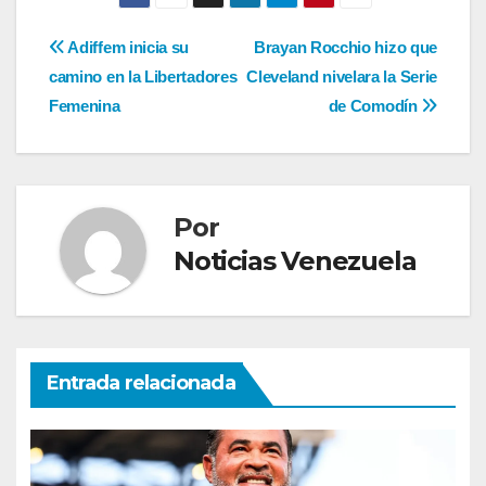
Navegación
Adiffem inicia su
Brayan Rocchio hizo que
camino en la Libertadores
Cleveland nivelara la Serie
de
Femenina
de Comodín
entradas
Por
Noticias Venezuela
Entrada relacionada