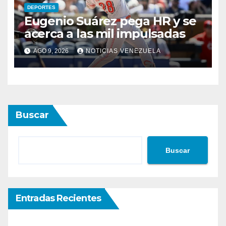
DEPORTES
Eugenio Suárez pega HR y se
acerca a las mil impulsadas
AGO 9, 2026
NOTICIAS VENEZUELA
Buscar
Buscar
Entradas Recientes