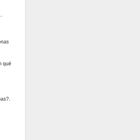
!…
onas
n qué
bas?.