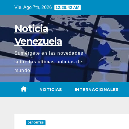
Saltar
Vie. Ago 7th, 2026
12:20:44 AM
al
contenido
Noticia
Venezuela
Sumérgete en las novedades
sobre las últimas noticias del
mundo.
NOTICIAS
INTERNACIONALES
DEPORTES