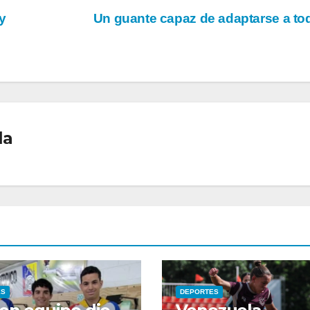
y
Un guante capaz de adaptarse a t
la
ES
DEPORTES