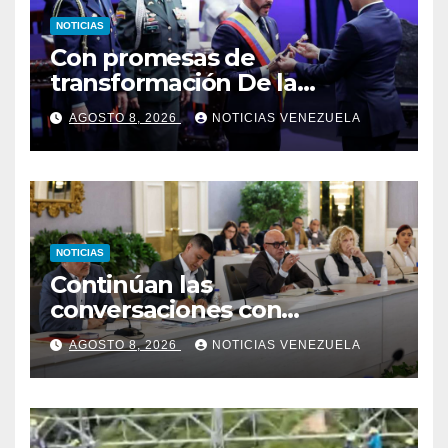
NOTICIAS
Con promesas de
transformación De la
Espriella jura como
AGOSTO 8, 2026
NOTICIAS VENEZUELA
presidente de Colombia
NOTICIAS
Continúan las
conversaciones con
delegación de la Asamblea
AGOSTO 8, 2026
NOTICIAS VENEZUELA
Nacional de 2015