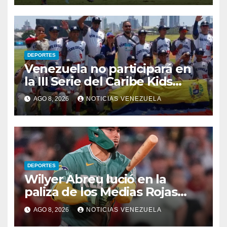
DEPORTES
Venezuela no participará en
la III Serie del Caribe Kids
Nayarit 2026
AGO 8, 2026
NOTICIAS VENEZUELA
DEPORTES
Wilyer Abreu lució en la
paliza de los Medias Rojas
sobre los Atléticos
AGO 8, 2026
NOTICIAS VENEZUELA