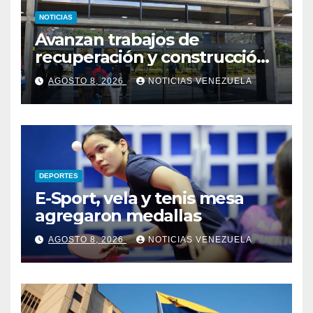
NOTICIAS
Avanzan trabajos de
recuperación y construcción
del terminal temporal en el
AGOSTO 8, 2026
NOTICIAS VENEZUELA
Aeropuerto de Maiquetía
DEPORTES
E-Sport, vela y tenis mesa
agregaron medallas
AGOSTO 8, 2026
NOTICIAS VENEZUELA