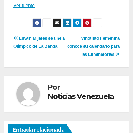
Ver fuente
Navegación
Edwin Mijares se une a
Vinotinto Femenina
Olímpico de La Banda
conoce su calendario para
de
las Eliminatorias
entradas
Por
Noticias Venezuela
Entrada relacionada