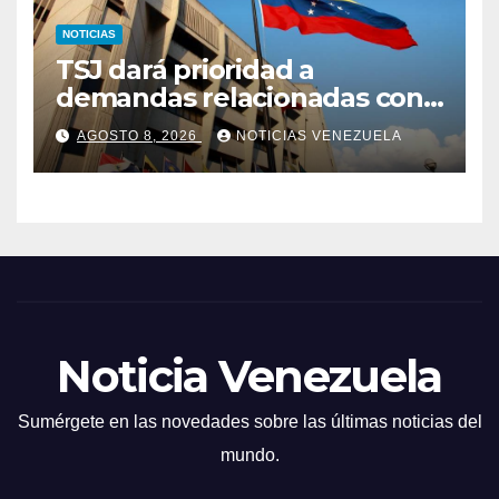
NOTICIAS
TSJ dará prioridad a
demandas relacionadas con
bienes afectados por los
AGOSTO 8, 2026
NOTICIAS VENEZUELA
terremotos
Noticia Venezuela
Sumérgete en las novedades sobre las últimas noticias del
mundo.