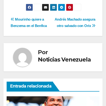
Navegación
Mourinho quiere a
Andrés Machado asegura
Benzema en el Benfica
otro salvado con Orix
de
entradas
Por
Noticias Venezuela
Entrada relacionada