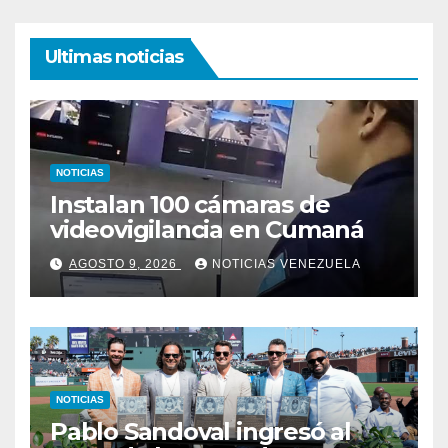
Ultimas noticias
NOTICIAS
Instalan 100 cámaras de
videovigilancia en Cumaná
AGOSTO 9, 2026
NOTICIAS VENEZUELA
NOTICIAS
Pablo Sandoval ingresó al