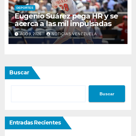
DEPORTES
Eugenio Suárez pega HR y se
acerca a las mil impulsadas
AGO 9, 2026
NOTICIAS VENEZUELA
Buscar
Buscar
Entradas Recientes