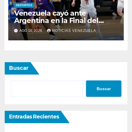
DEPORTES
Venezuela cayó ante
Argentina en la Final del
Sudamericano
AGO 10, 2026
NOTICIAS VENEZUELA
Buscar
Buscar
Entradas Recientes