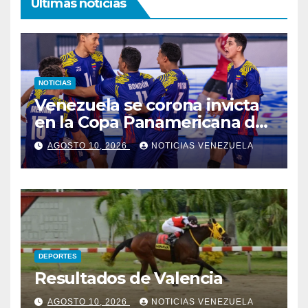
Ultimas noticias
NOTICIAS
Venezuela se corona invicta
en la Copa Panamericana de
Voleibol U17
AGOSTO 10, 2026
NOTICIAS VENEZUELA
DEPORTES
Resultados de Valencia
AGOSTO 10, 2026
NOTICIAS VENEZUELA