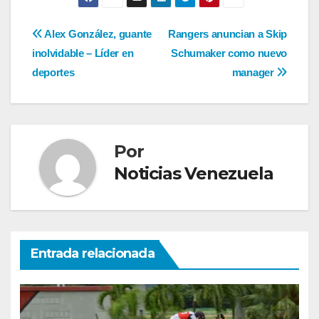
Navegación
Alex González, guante
Rangers anuncian a Skip
inolvidable – Líder en
Schumaker como nuevo
de
deportes
manager
entradas
Por
Noticias Venezuela
Entrada relacionada