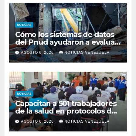
NOTICIAS
Cómo los sistemas de datos
del Pnud ayudaron a evaluar
el sismo y tomar decisiones
AGOSTO 6, 2026
NOTICIAS VENEZUELA
NOTICIAS
Capacitan a 501 trabajadores
de la salud en protocolos de
vacunación para
AGOSTO 6, 2026
NOTICIAS VENEZUELA
campamentos