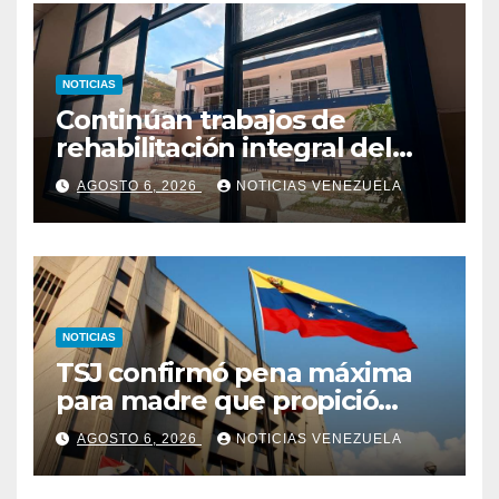
NOTICIAS
Continúan trabajos de
rehabilitación integral del
Hospital El Algodonal en
AGOSTO 6, 2026
NOTICIAS VENEZUELA
Caracas
NOTICIAS
TSJ confirmó pena máxima
para madre que propició
abuso y asesinato de su hijo
AGOSTO 6, 2026
NOTICIAS VENEZUELA