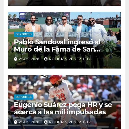
DEPORTES
Pablo Sandoval ingresó al
Muro de la Fama de San
Francisco
AGO 9, 2026
NOTICIAS VENEZUELA
DEPORTES
Eugenio Suárez pega HR y se
acerca a las mil impulsadas
AGO 9, 2026
NOTICIAS VENEZUELA