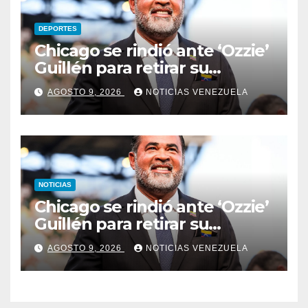
DEPORTES
Chicago se rindió ante ‘Ozzie’
Guillén para retirar su
número
AGOSTO 9, 2026
NOTICIAS VENEZUELA
NOTICIAS
Chicago se rindió ante ‘Ozzie’
Guillén para retirar su
número
AGOSTO 9, 2026
NOTICIAS VENEZUELA