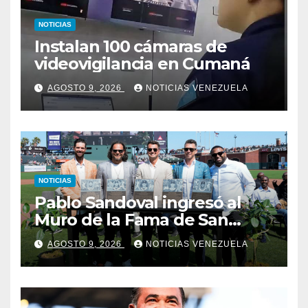
NOTICIAS
Instalan 100 cámaras de
videovigilancia en Cumaná
AGOSTO 9, 2026
NOTICIAS VENEZUELA
NOTICIAS
Pablo Sandoval ingresó al
Muro de la Fama de San
Francisco
AGOSTO 9, 2026
NOTICIAS VENEZUELA