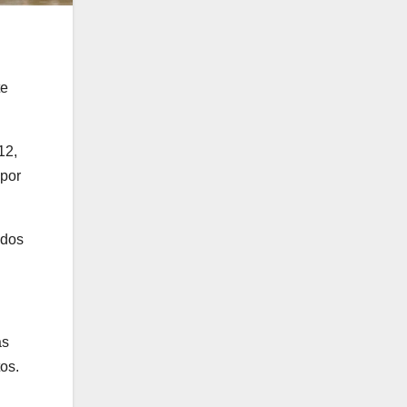
te
12,
 por
 dos
as
os.