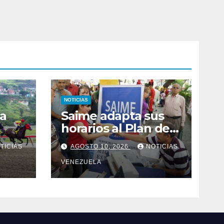
NOTICIAS
La
Saime adapta sus
horarios al Plan de
Ahorro de Energía
TICIAS
AGOSTO 10, 2026
NOTICIAS
Eléctrica y Agua
VENEZUELA