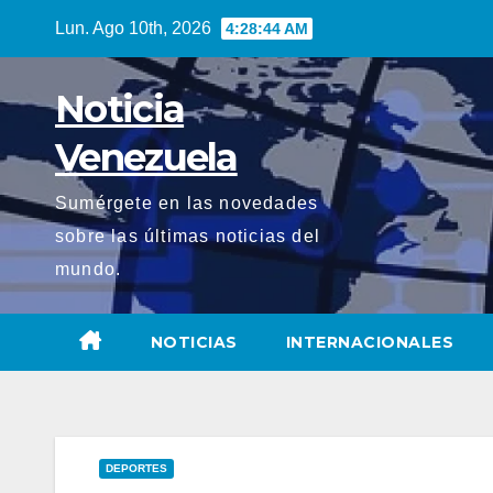
Saltar
Lun. Ago 10th, 2026
4:28:45 AM
al
contenido
Noticia
Venezuela
Sumérgete en las novedades
sobre las últimas noticias del
mundo.
NOTICIAS
INTERNACIONALES
DEPORTES