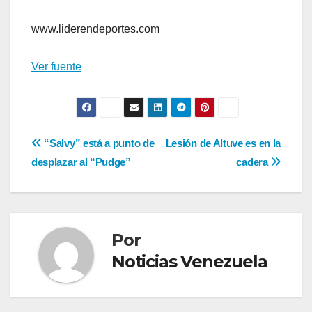
www.liderendeportes.com
Ver fuente
Navegación
“Salvy” está a punto de
Lesión de Altuve es en la
desplazar al “Pudge”
cadera
de
entradas
Por
Noticias Venezuela