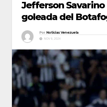
Jefferson Savarino
goleada del Botaf
Por
Noticias Venezuela
NOV 6, 2024