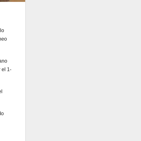
lo
rneo
lano
 el 1-
el
do