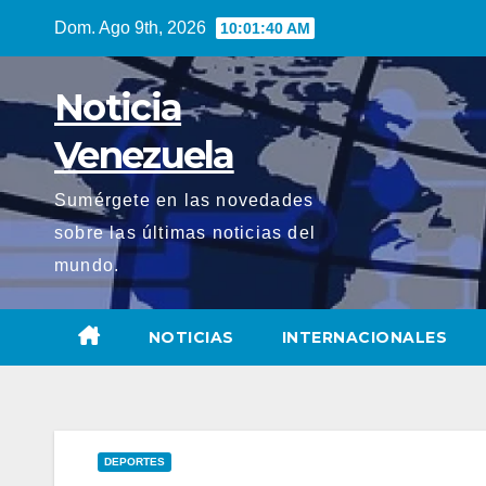
Saltar
Dom. Ago 9th, 2026
10:01:41 AM
al
contenido
Noticia
Venezuela
Sumérgete en las novedades
sobre las últimas noticias del
mundo.
NOTICIAS
INTERNACIONALES
DEPORTES