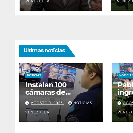
VENEZUELA
VENEZU
Ultimas noticias
NOTICIAS
NOTICIA
Instalan 100
Pabl
cámaras de
ingr
videovigilancia en
la F
AGOSTO 9, 2026
NOTICIAS
AGOS
Cumaná
Fran
VENEZUELA
VENEZ