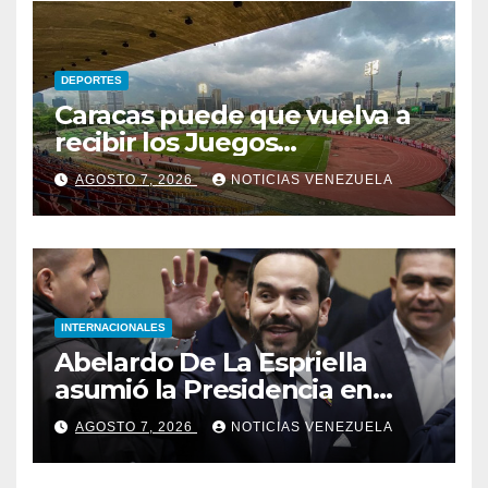
DEPORTES
Caracas puede que vuelva a
recibir los Juegos
Centroamericanos y del
AGOSTO 7, 2026
NOTICIAS VENEZUELA
Caribe tras mas de 70 años
INTERNACIONALES
Abelardo De La Espriella
asumió la Presidencia en
medio de una polarización
AGOSTO 7, 2026
NOTICIAS VENEZUELA