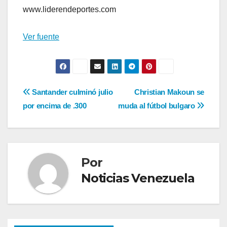
www.liderendeportes.com
Ver fuente
Navegación
Santander culminó julio
Christian Makoun se
por encima de .300
muda al fútbol bulgaro
de
entradas
Por
Noticias Venezuela