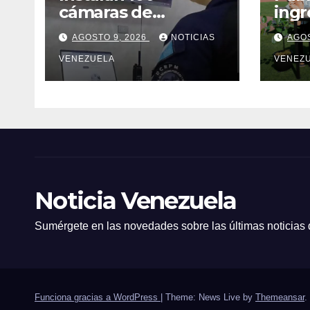
cámaras de
ingr
videovigilancia en
la F
AGOSTO 9, 2026
NOTICIAS
AGOS
Cumaná
Fran
VENEZUELA
VENEZ
Noticia Venezuela
Sumérgete en las novedades sobre las últimas noticias
Funciona gracias a WordPress
|
Theme: News Live by
Themeansar
.