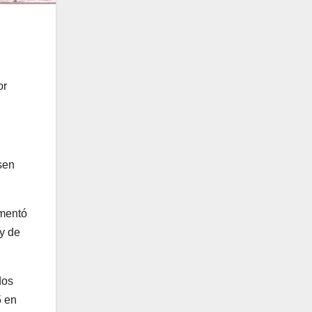
or
sen
omentó
 y de
dos
5 en