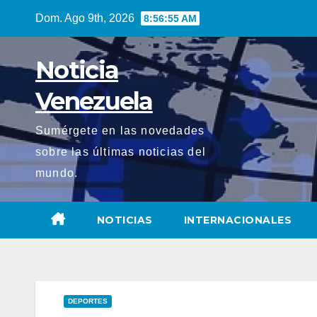
Saltar
Dom. Ago 9th, 2026
8:56:56 AM
al
contenido
Noticia
Venezuela
Sumérgete en las novedades
sobre las últimas noticias del
mundo.
NOTICIAS
INTERNACIONALES
DEPORTES