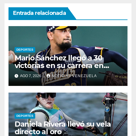
Entrada relacionada
DEPORTES
Mario Sánchez llegó a 30
victorias en su carrera en
Taiwán
AGO 7, 2026
NOTICIAS VENEZUELA
DEPORTES
Daniela Rivera llevó su vela
directo al oro