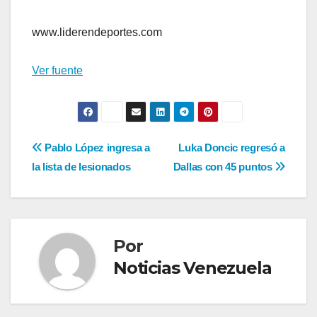
www.liderendeportes.com
Ver fuente
Navegación
Pablo López ingresa a
Luka Doncic regresó a
la lista de lesionados
Dallas con 45 puntos
de
entradas
Por
Noticias Venezuela