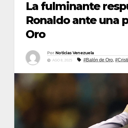
La fulminante resp
Ronaldo ante una p
Oro
Por
Noticias Venezuela
#Balón de Oro
,
#Cris
AGO 8, 2025