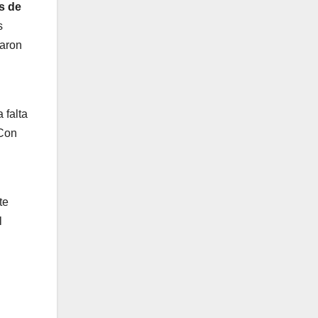
s de
s
saron
 falta
 Con
te
l