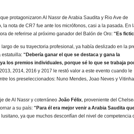
o que protagonizaron Al Nassr de Arabia Saudita y Rio Ave de
, la nota de CR7 fue ante los micrófonos, casi a la pasada. En l
 hora de referirse al próximo ganador del Balón de Oro:
“Es fictic
o largo de su trayectoria profesional, ya había deslizado en la pr
 estatuilla:
“Debería ganar el que se destaca y gana la
 los premios individuales, porque sé lo que se trabaja po
013, 2014, 2016 y 2017 le restó valor a este evento cuando le
ntre los preseleccionados: Nuno Mendes, Joao Neves y Vitinha
haje de Al Nassr y coterráneo
João Félix
, proveniente del Chelse
ornar a su país:
“Para él era mejor venir a Arabia Saudita que
o lusitano, ya que muchos desconfían del nivel de competencia 