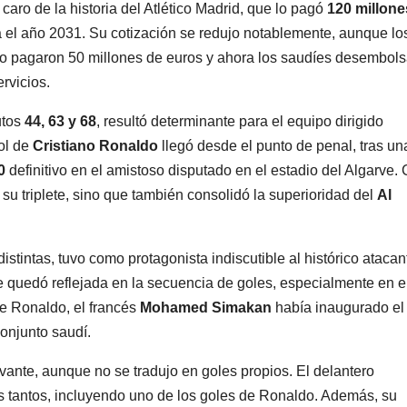
caro de la historia del Atlético Madrid, que lo pagó
120 millone
a el año 2031. Su cotización se redujo notablemente, aunque lo
lo pagaron 50 millones de euros y ahora los saudíes desembol
rvicios.
utos
44, 63 y 68
, resultó determinante para el equipo dirigido
gol de
Cristiano Ronaldo
llegó desde el punto de penal, tras una
0
definitivo en el amistoso disputado en el estadio del Algarve.
 su triplete, sino que también consolidó la superioridad del
Al
istintas, tuvo como protagonista indiscutible al histórico atacan
 quedó reflejada en la secuencia de goles, especialmente en e
de Ronaldo, el francés
Mohamed Simakan
había inaugurado el
conjunto saudí.
vante, aunque no se tradujo en goles propios. El delantero
 los tantos, incluyendo uno de los goles de Ronaldo. Además, su