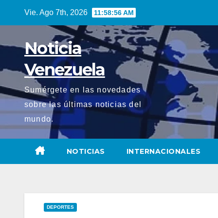
Saltar
Vie. Ago 7th, 2026
11:58:57 AM
al
contenido
Noticia
Venezuela
Sumérgete en las novedades
sobre las últimas noticias del
mundo.
NOTICIAS
INTERNACIONALES
DEPORTES