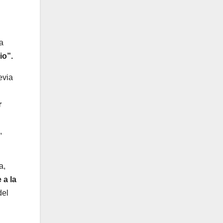
a
io”.
evia
r
,
a,
 a la
del