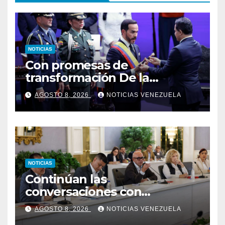
NOTICIAS
Con promesas de
transformación De la
Espriella jura como
AGOSTO 8, 2026
NOTICIAS VENEZUELA
presidente de Colombia
NOTICIAS
Continúan las
conversaciones con
delegación de la Asamblea
AGOSTO 8, 2026
NOTICIAS VENEZUELA
Nacional de 2015