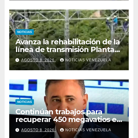
NOTICIAS
Avanza la rehabilitación de la
línea de transmisión Planta
Centro – Yaracuy
AGOSTO 8, 2026
NOTICIAS VENEZUELA
NOTICIAS
Continúan trabajos para
recuperar 450 megavatios en
Termocarabobo tras sismos
AGOSTO 8, 2026
NOTICIAS VENEZUELA