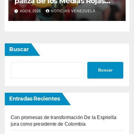
paliza de los Medias Rojas
sobre los Atléticos
AGO 8, 2026
NOTICIAS VENEZUELA
Buscar
Buscar
Entradas Recientes
Con promesas de transformación De la Espriella
jura como presidente de Colombia