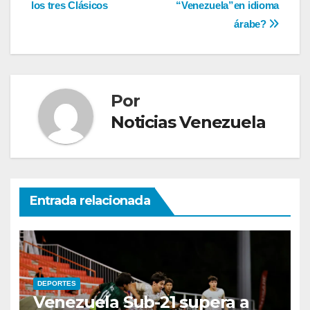
los tres Clásicos
“Venezuela”en idioma
de
árabe?
entradas
Por
Noticias Venezuela
Entrada relacionada
DEPORTES
Venezuela Sub-21 supera a