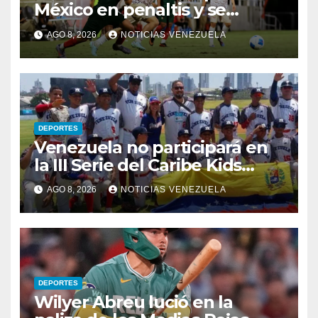
México en penaltis y se
adjudica el oro
AGO 8, 2026
NOTICIAS VENEZUELA
DEPORTES
Venezuela no participará en
la III Serie del Caribe Kids
Nayarit 2026
AGO 8, 2026
NOTICIAS VENEZUELA
DEPORTES
Wilyer Abreu lució en la