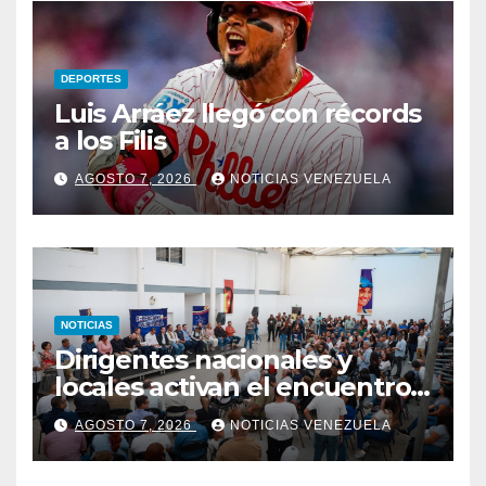
DEPORTES
Luis Arráez llegó con récords
a los Filis
AGOSTO 7, 2026
NOTICIAS VENEZUELA
NOTICIAS
Dirigentes nacionales y
locales activan el encuentro
«Repensando a Venezuela»
AGOSTO 7, 2026
NOTICIAS VENEZUELA
para impulsar propuestas
desde las comunidades