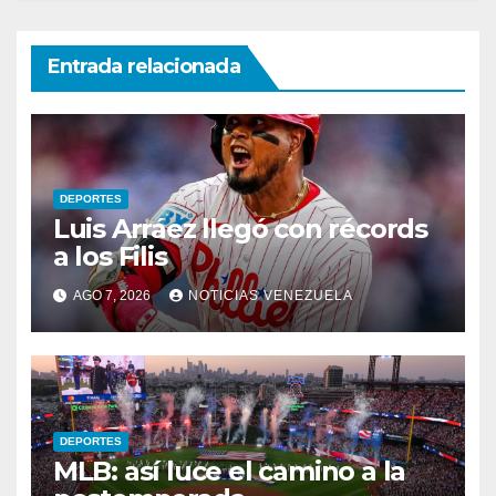
Entrada relacionada
DEPORTES
Luis Arráez llegó con récords
a los Filis
AGO 7, 2026
NOTICIAS VENEZUELA
DEPORTES
MLB: así luce el camino a la