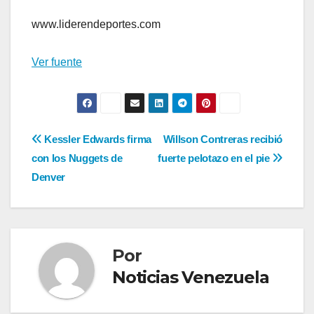
www.liderendeportes.com
Ver fuente
Navegación
Kessler Edwards firma
Willson Contreras recibió
con los Nuggets de
fuerte pelotazo en el pie
de
Denver
entradas
Por
Noticias Venezuela