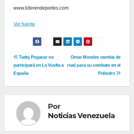
www.liderendeportes.com
Ver fuente
Navegación
Tadej Pogacar no
Omar Morales cambia de
participará en La Vuelta a
rival para su combate en el
de
España
Poliedro
entradas
Por
Noticias Venezuela