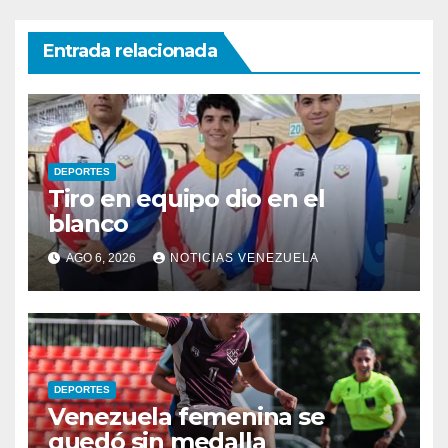
Entrada relacionada
DEPORTES
Tiro en equipo dio en el
blanco
AGO 6, 2026
NOTICIAS VENEZUELA
DEPORTES
Venezuela femenina se
quedó sin medalla