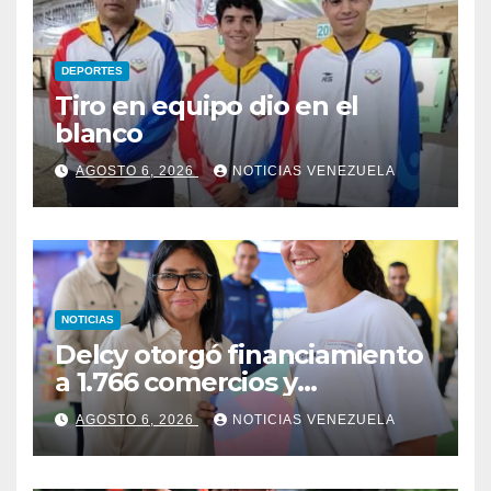
DEPORTES
Tiro en equipo dio en el
blanco
AGOSTO 6, 2026
NOTICIAS VENEZUELA
NOTICIAS
Delcy otorgó financiamiento
a 1.766 comercios y
emprendedores de La Guaira
AGOSTO 6, 2026
NOTICIAS VENEZUELA
afectados por los terremotos