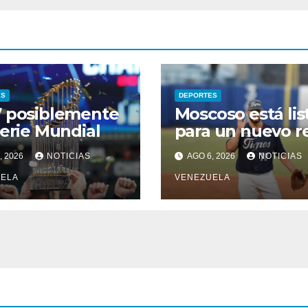
ES
DEPORTES
 posiblemente
Moscoso está lis
Serie Mundial
para un nuevo r
, 2026
NOTICIAS
AGO 6, 2026
NOTICIAS
ELA
VENEZUELA