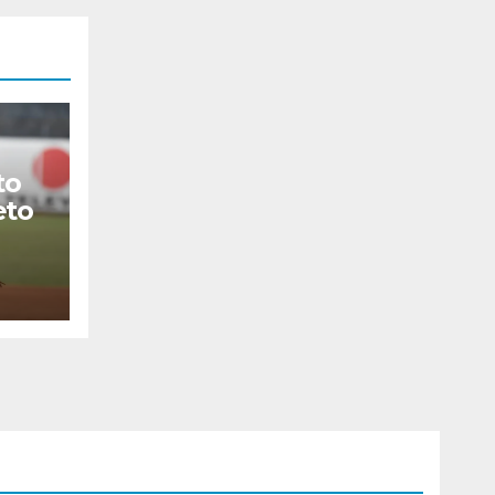
to
eto