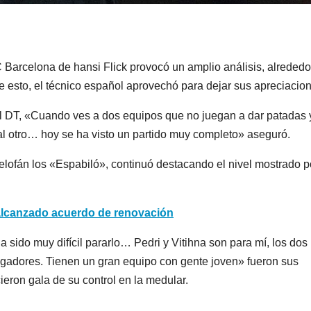
C Barcelona de hansi Flick provocó un amplio análisis, alrededo
de esto, el técnico español aprovechó para dejar sus apreciacio
l DT, «Cuando ves a dos equipos que no juegan a dar patadas 
 al otro… hoy se ha visto un partido muy completo» aseguró.
celofán los «Espabiló», continuó destacando el nivel mostrado p
alcanzado acuerdo de renovación
sido muy difícil pararlo… Pedri y Vitihna son para mí, los dos
ugadores. Tienen un gran equipo con gente joven» fueron sus
eron gala de su control en la medular.