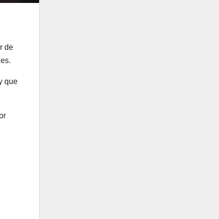
r de
nes.
y que
or