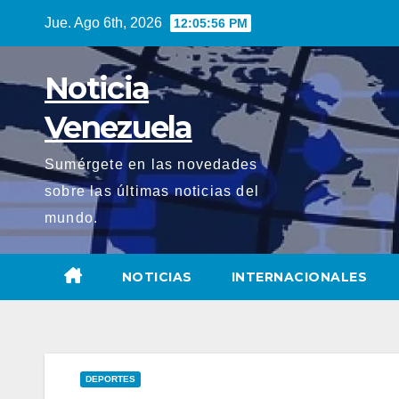
Saltar
Jue. Ago 6th, 2026
12:05:57 PM
al
contenido
Noticia
Venezuela
Sumérgete en las novedades
sobre las últimas noticias del
mundo.
NOTICIAS
INTERNACIONALES
DEPORTES