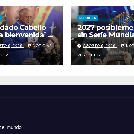
S
DEPORTES
dado Cabello
2027 posibleme
la bienvenida’ a
sin Serie Mundia
itores que
TO 6, 2026
NOTICIAS
AGOSTO 6, 2026
NOT
aron al país para
ogo con el
UELA
VENEZUELA
ierno
 del mundo.