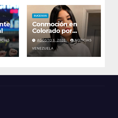
SUCESOS
nte
Conmoción en
l
Colorado por
asesinato de una
ICIAS
AGOSTO 6, 2026
NOTICIAS
adolescente
venezolana en
VENEZUELA
reunión con amigos