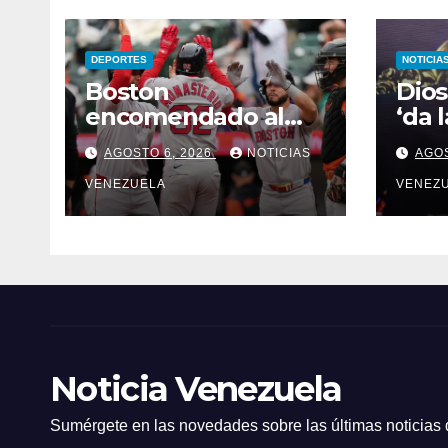
DEPORTES
NOTICIA
Boston
Dios
encomendado al
‘da 
poder de los criollos
opos
AGOSTO 6, 2026
NOTICIAS
AGOS
lleg
VENEZUELA
diál
VENEZ
gob
Noticia Venezuela
Sumérgete en las novedades sobre las últimas noticias