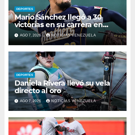
DEPORTES
Mario Sánchez llegó a 30
victorias en su carrera en
Taiwán
AGO 7, 2026
NOTICIAS VENEZUELA
DEPORTES
Daniela Rivera llevó su vela
directo al oro
AGO 7, 2026
NOTICIAS VENEZUELA