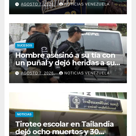
Taiwán
AGOSTO 7, 2026
NOTICIAS VENEZUELA
SUCESOS
Hombre asesinó a su tía con
un puñal y dejó heridas a su
prima y a otro familiar en
AGOSTO 7, 2026
NOTICIAS VENEZUELA
Bolívar
NOTICIAS
Tiroteo escolar en Tailandia
dejó ocho muertos y 30