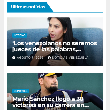
Ultimas noticias
NOTICIAS
‘Los venezolanos no seremos
jueces de las palabras,
seremos testigos de los
AGOSTO 7, 2026
NOTICIAS VENEZUELA
resultados’
DEPORTES
Mario Sánchez llegó a 30
victorias en su carrera en