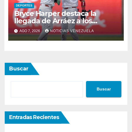
DEPORTES
Bryce Harper destaca la
llegada de Arráez a los
Phillies
AGO 7, 2026
NOTICIAS VENEZUELA
Buscar
Buscar
Entradas Recientes