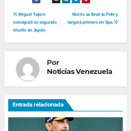
Navegación
Miguel Yajure
Norris se llevó la Pole y
consiguió su segundo
largará primero en Spa
de
triunfo en Japón
entradas
Por
Noticias Venezuela
Entrada relacionada