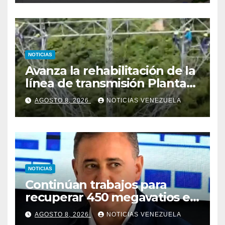
NOTICIAS
Avanza la rehabilitación de la
línea de transmisión Planta
Centro – Yaracuy
AGOSTO 8, 2026
NOTICIAS VENEZUELA
NOTICIAS
Continúan trabajos para
recuperar 450 megavatios en
Termocarabobo tras sismos
AGOSTO 8, 2026
NOTICIAS VENEZUELA