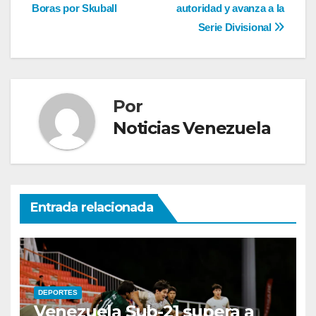
Boras por Skuball
autoridad y avanza a la
de
Serie Divisional
entradas
Por
Noticias Venezuela
Entrada relacionada
DEPORTES
Venezuela Sub-21 supera a