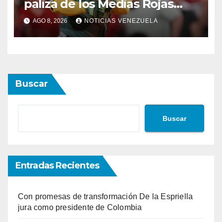
paliza de los Medias Rojas
sobre los Atléticos
AGO 8, 2026
NOTICIAS VENEZUELA
Buscar
Buscar
Entradas Recientes
Con promesas de transformación De la Espriella
jura como presidente de Colombia