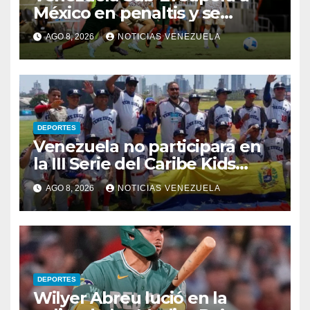
México en penaltis y se
adjudica el oro
AGO 8, 2026
NOTICIAS VENEZUELA
DEPORTES
Venezuela no participará en
la III Serie del Caribe Kids
Nayarit 2026
AGO 8, 2026
NOTICIAS VENEZUELA
DEPORTES
Wilyer Abreu lució en la