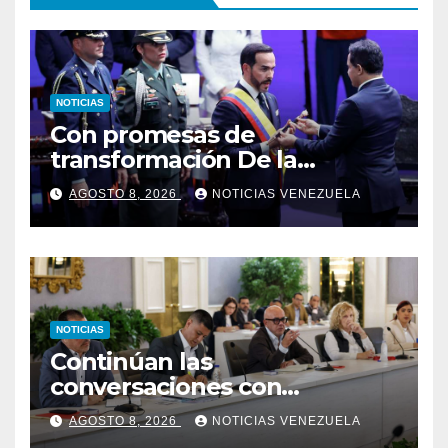
NOTICIAS
Con promesas de
transformación De la
Espriella jura como
AGOSTO 8, 2026
NOTICIAS VENEZUELA
presidente de Colombia
NOTICIAS
Continúan las
conversaciones con
delegación de la Asamblea
AGOSTO 8, 2026
NOTICIAS VENEZUELA
Nacional de 2015