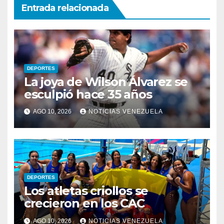
Entrada relacionada
DEPORTES
La joya de Wilson Álvarez se
esculpió hace 35 años
AGO 10, 2026
NOTICIAS VENEZUELA
DEPORTES
Los atletas criollos se
crecieron en los CAC
AGO 10, 2026
NOTICIAS VENEZUELA