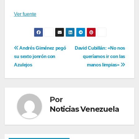
Ver fuente
Navegación
Andrés Giménez pegó
David Cubillán: «No nos
su sexto jonrón con
queríamos ir con las
de
Azulejos
manos limpias»
entradas
Por
Noticias Venezuela