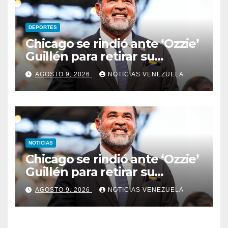
DEPORTES
Chicago se rindió ante ‘Ozzie’
Guillén para retirar su
número
AGOSTO 9, 2026
NOTICIAS VENEZUELA
NOTICIAS
Chicago se rindió ante ‘Ozzie’
Guillén para retirar su
número
AGOSTO 9, 2026
NOTICIAS VENEZUELA