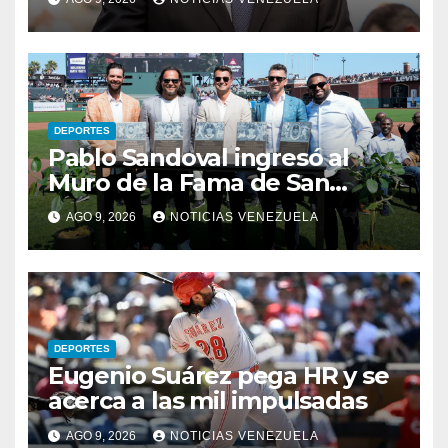
DEPORTES
Pablo Sandoval ingresó al
Muro de la Fama de San
Francisco
AGO 9, 2026
NOTICIAS VENEZUELA
DEPORTES
Eugenio Suárez pega HR y se
acerca a las mil impulsadas
AGO 9, 2026
NOTICIAS VENEZUELA