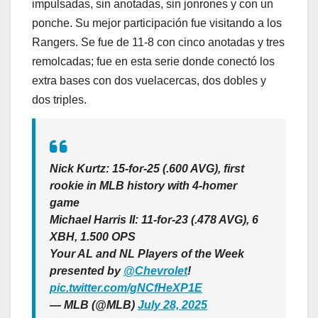
impulsadas, sin anotadas, sin jonrones y con un
ponche. Su mejor participación fue visitando a los
Rangers. Se fue de 11-8 con cinco anotadas y tres
remolcadas; fue en esta serie donde conectó los
extra bases con dos vuelacercas, dos dobles y
dos triples.
Nick Kurtz: 15-for-25 (.600 AVG), first
rookie in MLB history with 4-homer
game
Michael Harris II: 11-for-23 (.478 AVG), 6
XBH, 1.500 OPS
Your AL and NL Players of the Week
presented by
@Chevrolet
!
pic.twitter.com/gNCfHeXP1E
— MLB (@MLB)
July 28, 2025