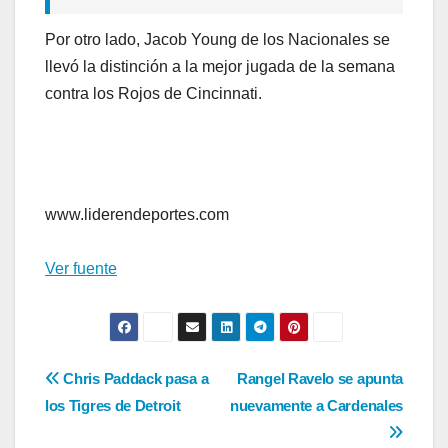
Por otro lado, Jacob Young de los Nacionales se
llevó la distinción a la mejor jugada de la semana
contra los Rojos de Cincinnati.
www.liderendeportes.com
Ver fuente
Navegación
Chris Paddack pasa a
Rangel Ravelo se apunta
los Tigres de Detroit
nuevamente a Cardenales
de