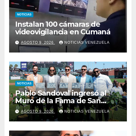
NOTICIAS
Instalan 100 cámaras de
videovigilancia en Cumaná
AGOSTO 9, 2026
NOTICIAS VENEZUELA
NOTICIAS
Pablo Sandoval ingresó al
Muro de la Fama de San
Francisco
AGOSTO 9, 2026
NOTICIAS VENEZUELA