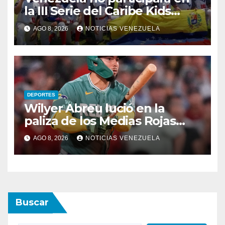
la III Serie del Caribe Kids
Nayarit 2026
AGO 8, 2026
NOTICIAS VENEZUELA
DEPORTES
Wilyer Abreu lució en la
paliza de los Medias Rojas
sobre los Atléticos
AGO 8, 2026
NOTICIAS VENEZUELA
Buscar