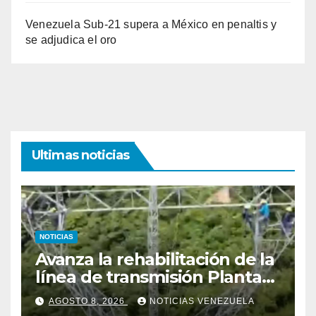
Venezuela Sub-21 supera a México en penaltis y
se adjudica el oro
Ultimas noticias
NOTICIAS
Avanza la rehabilitación de la
línea de transmisión Planta
Centro – Yaracuy
AGOSTO 8, 2026
NOTICIAS VENEZUELA