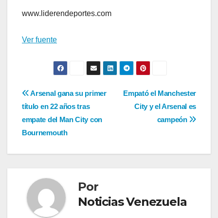
www.liderendeportes.com
Ver fuente
Navegación
Arsenal gana su primer
Empató el Manchester
título en 22 años tras
City y el Arsenal es
de
empate del Man City con
campeón
entradas
Bournemouth
Por
Noticias Venezuela