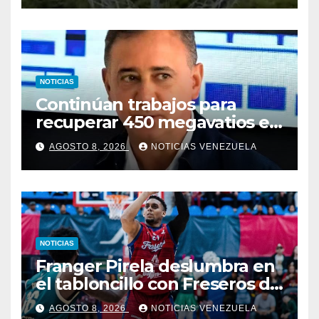
NOTICIAS
Continúan trabajos para
recuperar 450 megavatios en
Termocarabobo tras sismos
AGOSTO 8, 2026
NOTICIAS VENEZUELA
NOTICIAS
Franger Pirela deslumbra en
el tabloncillo con Freseros de
Irapuato
AGOSTO 8, 2026
NOTICIAS VENEZUELA