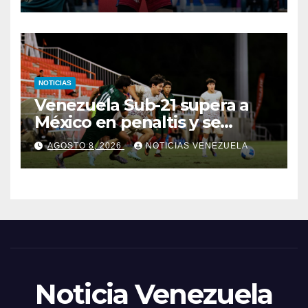
NOTICIAS
Venezuela Sub-21 supera a
México en penaltis y se
adjudica el oro
AGOSTO 8, 2026
NOTICIAS VENEZUELA
Noticia Venezuela