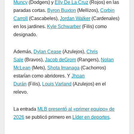
Muncy
(Dodgers) y
Elly De La Cruz
(Rojos) en las
paradas cortas.
Byron Buxton
(Mellizos),
Corbin
Carroll
(Cascabeles),
Jordan Walker
(Cardenales)
en los jardines.
Kyle Schwarber
(Filis) como
designado.
Además,
Dylan Cease
(Azulejos),
Chris
Sale
(Bravos),
Jacob deGrom
(Rangers),
Nolan
McLean
(Mets),
Shota Imanaga
(Cachorros)
estarían como abridores. Y
Jhoan
Durán
(Filis),
Louis Varland
(Azulejos) en el
relevo.
La entrada
MLB presentó al «primer equipo» de
2026
se publicó primero en
Líder en deportes
.