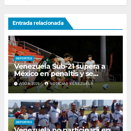
Entrada relacionada
DEPORTES
Venezuela Sub-21 supera a
México en penaltis y se
adjudica el oro
AGO 8, 2026
NOTICIAS VENEZUELA
DEPORTES
Venezuela no participará en