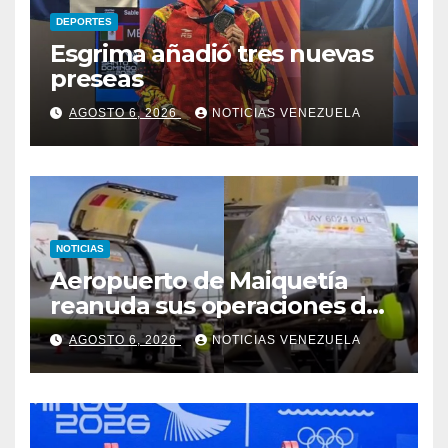
DEPORTES
Esgrima añadió tres nuevas
preseas
AGOSTO 6, 2026
NOTICIAS VENEZUELA
NOTICIAS
Aeropuerto de Maiquetía
reanuda sus operaciones de
carga con primer vuelo
AGOSTO 6, 2026
NOTICIAS VENEZUELA
desde Panamá