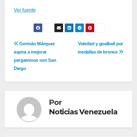
Ver fuente
Navegación
Germán Márquez
Voleibol y goalball por
aspira a mejorar
medallas de bronce
de
pergaminos con San
entradas
Diego
Por
Noticias Venezuela