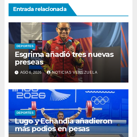
Entrada relacionada
DEPORTES
Esgrima añadió tres nuevas
preseas
AGO 6, 2026
NOTICIAS VENEZUELA
DEPORTES
Lugo y Echandia añadieron
más podios en pesas