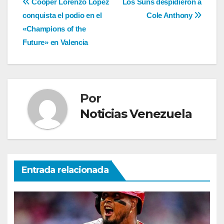
Navegación
Cooper Lorenzo López
Los Suns despidieron a
conquista el podio en el
Cole Anthony
de
«Champions of the
entradas
Future» en Valencia
Por
Noticias Venezuela
Entrada relacionada