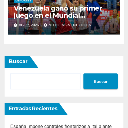
DEPORTES
Venezuela ganó su primer
juego en el Mundial
femenino
AGO 7, 2026
NOTICIAS VENEZUELA
Buscar
Buscar
Entradas Recientes
España impone controles fronterizos a Italia ante