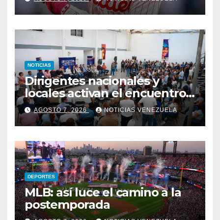
NOTICIAS
Dirigentes nacionales y
locales activan el encuentro
«Repensando a Venezuela»
AGOSTO 7, 2026
NOTICIAS VENEZUELA
para impulsar propuestas
desde las comunidades
DEPORTES
MLB: así luce el camino a la
postemporada