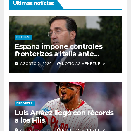
Ultimas noticias
NOTICIAS
España impone controles
fronterizos a Italia ante
negativa de Roma a
AGOSTO 7, 2026
NOTICIAS VENEZUELA
levantarlos
DEPORTES
Luis Arráez llegó con récords
a los Filis
AGOSTO 7, 2026
NOTICIAS VENEZUELA