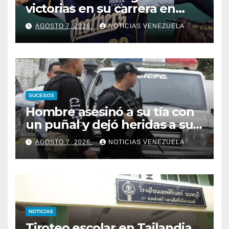
victorias en su carrera en
Taiwán
AGOSTO 7, 2026
NOTICIAS VENEZUELA
SUCESOS
Hombre asesinó a su tía con
un puñal y dejó heridas a su
prima y a otro familiar en
AGOSTO 7, 2026
NOTICIAS VENEZUELA
Bolívar
NOTICIAS
Tiroteo escolar en Tailandia