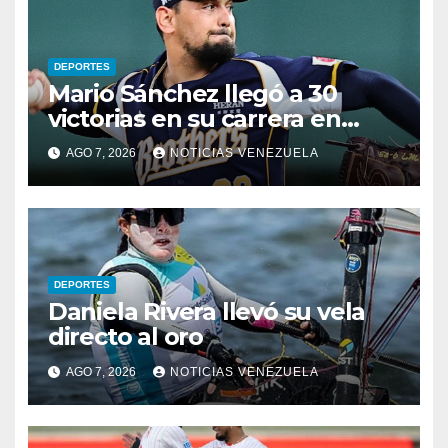
DEPORTES
Mario Sánchez llegó a 30
victorias en su carrera en
Taiwán
AGO 7, 2026
NOTICIAS VENEZUELA
DEPORTES
Daniela Rivera llevó su vela
directo al oro
AGO 7, 2026
NOTICIAS VENEZUELA